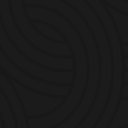
PRÉSENTE LE
SALON DES
VINS
VAUDREUIL-
SOULANGES
e
LE 21
ÉDITION DU SALON
EST PRÉVU LE MERCREDI 13 MAI 2026 /
VAUDREUIL-DORION /